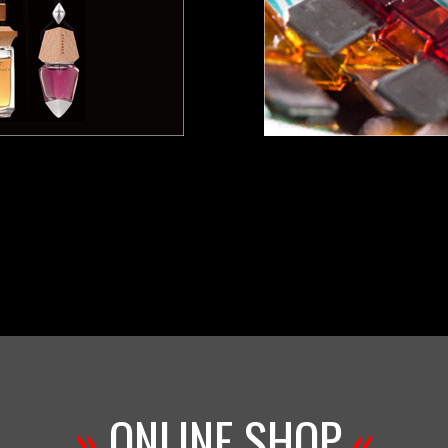
»
ONLINE SHOP
«