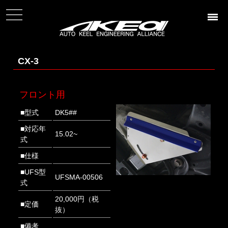
t
o
g
g
l
e
n
CX-3
a
v
i
g
フロント用
a
t
i
■型式
DK5##
o
n
■対応年
15.02~
式
■仕様
■UFS型
UFSMA-00506
式
20,000円（税
■定価
抜）
■備考