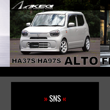
»
SNS
«