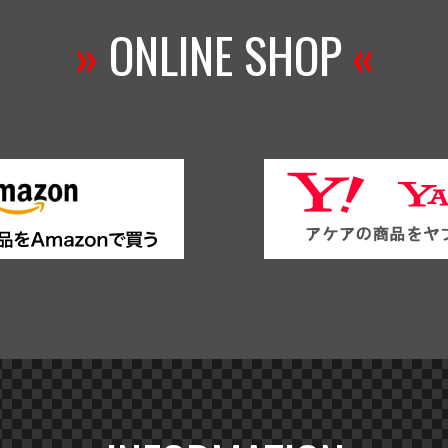
»
ONLINE SHOP
«