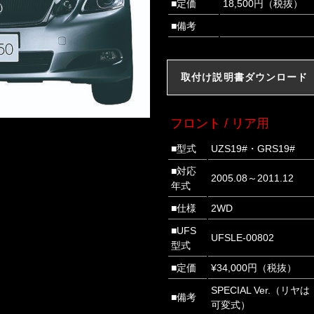
■定価
18,500円（税抜）
■備考
取付け説明書ダウンロード
フロント / リア用
■型式
UZS19#・GRS19#
■対応
2005.08～2011.12
年式
■仕様
2WD
■UFS
UFSLE-00802
型式
■定価
¥34,000円（税抜）
SPECIAL Ver.（リヤは
■備考
可変式）