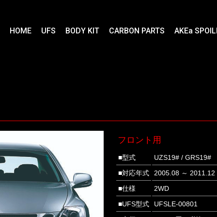
HOME
UFS
BODY KIT
CARBON PARTS
AKEa SPOIL
フロント用
■型式
UZS19# / GRS19#
■対応年式
2005.08 ～ 2011.12
■仕様
2WD
■UFS型式
UFSLE-00801