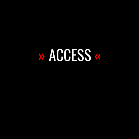
»
ACCESS
«