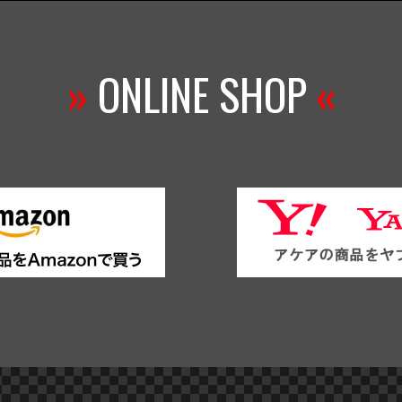
»
ONLINE SHOP
«