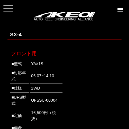
t
o
g
g
l
e
n
SX-4
a
v
i
g
フロント用
a
t
i
■型式
YA#1S
o
n
■対応年
06.07~14.10
式
■仕様
2WD
■UFS型
UFSSU-00004
式
16,500円（税
■定価
抜）
■備考