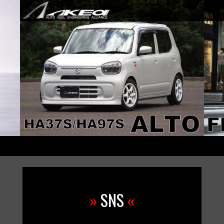
»
SNS
«