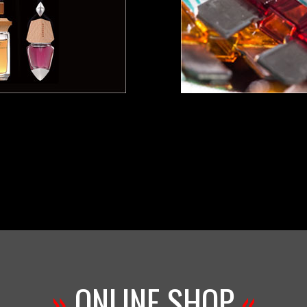
»
ONLINE SHOP
«